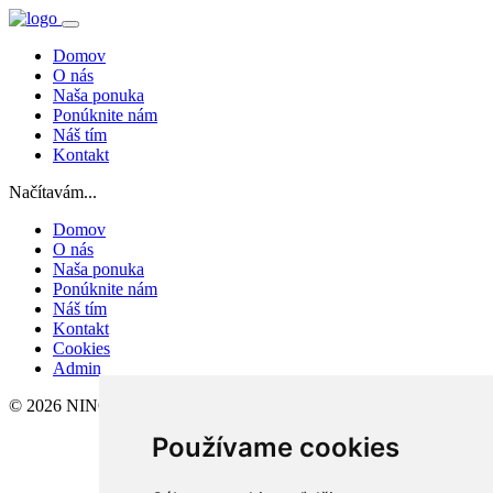
Domov
O nás
Naša ponuka
Ponúknite nám
Náš tím
Kontakt
Načítavám...
Domov
O nás
Naša ponuka
Ponúknite nám
Náš tím
Kontakt
Cookies
Admin
© 2026 NINO-REAL, s.r.o.
Používame cookies