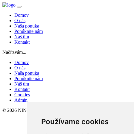
Domov
O nás
Naša ponuka
Ponúknite nám
Náš tím
Kontakt
Načítavám...
Domov
O nás
Naša ponuka
Ponúknite nám
Náš tím
Kontakt
Cookies
Admin
© 2026 NINO-REAL, s.r.o.
Používame cookies