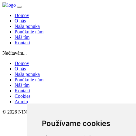
Domov
O nás
Naša ponuka
Ponúknite nám
Náš tím
Kontakt
Načítavám...
Domov
O nás
Naša ponuka
Ponúknite nám
Náš tím
Kontakt
Cookies
Admin
© 2026 NINO-REAL, s.r.o.
Používame cookies